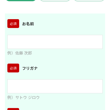
お名前
必須
例）佐藤 次郎
フリガナ
必須
例）サトウ ジロウ